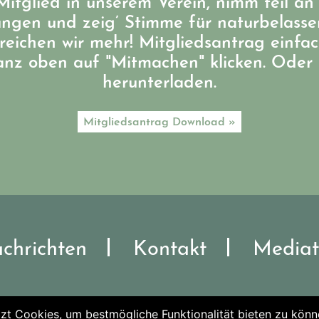
itglied in unserem Verein, nimm teil an
ungen und zeig’ Stimme für naturbelass
eichen wir mehr! Mitgliedsantrag einfa
ganz oben auf "Mitmachen" klicken. Oder 
herunterladen.
Mitgliedsantrag Download »
chrichten
Kontakt
Mediat
zt Cookies, um bestmögliche Funktionalität bieten zu könn