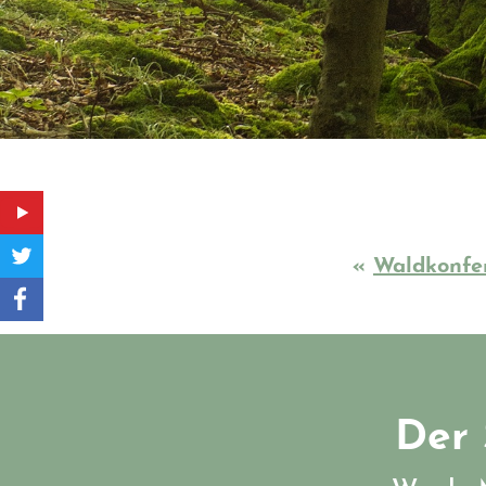
«
Waldkonfer
Der 