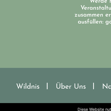
Werde M
Veranstalt
zusammen err
ausfüllen: 
Wildnis
Über Uns
Na
Diese Website nut