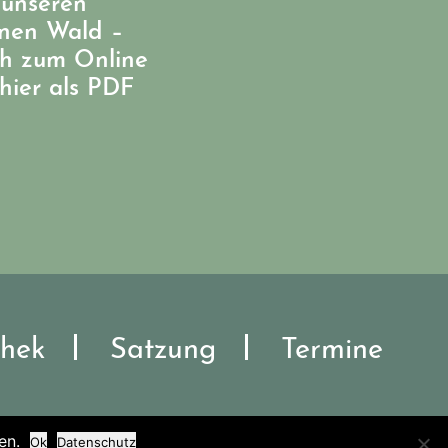
 unseren
enen Wald –
ch zum Online
hier als PDF
hek
Satzung
Termine
en.
Ok
Datenschutz