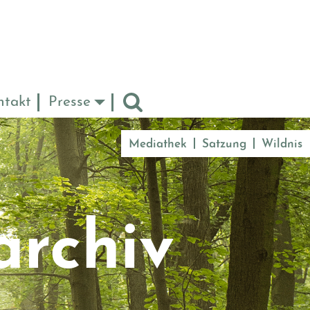
ntakt
Presse
Mediathek
Satzung
Wildnis
archiv