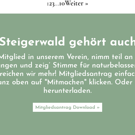
1
2
3
…
10
Weiter »
Steigerwald gehört auch
itglied in unserem Verein, nimm teil an
ungen und zeig’ Stimme für naturbelass
eichen wir mehr! Mitgliedsantrag einfa
ganz oben auf "Mitmachen" klicken. Oder 
herunterladen.
Mitgliedsantrag Download »