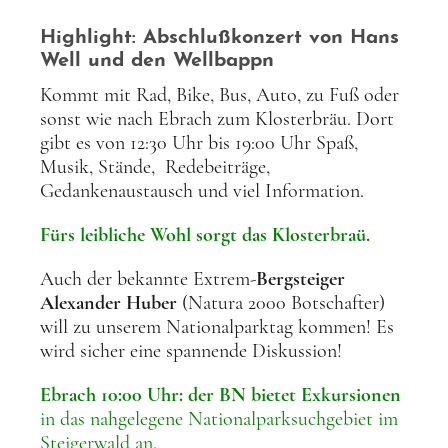
Highlight: Abschlußkonzert von Hans
Well und den Wellbappn
Kommt mit Rad, Bike, Bus, Auto, zu Fuß oder
sonst wie nach Ebrach zum Klosterbräu. Dort
gibt es von 12:30 Uhr bis 19:00 Uhr Spaß,
Musik, Stände, Redebeiträge,
Gedankenaustausch und viel Information.
Fürs leibliche Wohl sorgt das Klosterbraü.
Auch der bekannte Extrem-
Bergsteiger
Alexander Huber
(Natura 2000 Botschafter)
will zu unserem Nationalparktag kommen! Es
wird sicher eine spannende Diskussion!
Ebrach 10:00 Uhr: der BN bietet Exkursionen
in das nahgelegene Nationalparksuchgebiet im
Steigerwald an.