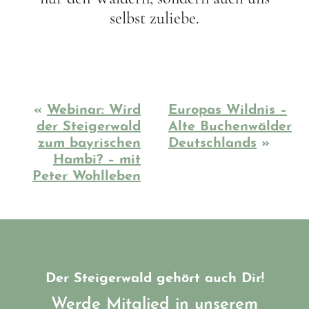
selbst zuliebe.
«
Webinar: Wird
Europas Wildnis –
der Steigerwald
Alte Buchenwälder
zum bayrischen
Deutschlands
»
Hambi? – mit
Peter Wohlleben
Der Steigerwald gehört auch Dir!
Werde Mitglied in unserem