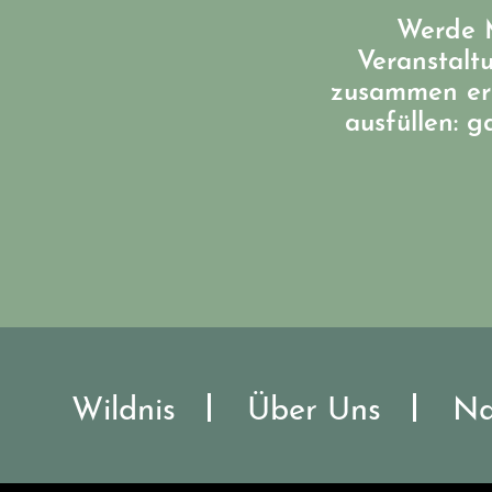
Werde M
Veranstalt
zusammen err
ausfüllen: 
Wildnis
Über Uns
Na