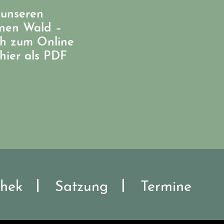
 unseren
enen Wald –
ch zum Online
hier als PDF
hek
Satzung
Termine