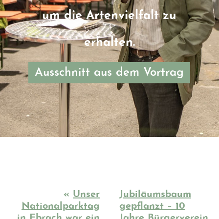
um die Artenvielfalt zu
erhalten.
Ausschnitt aus dem Vortrag
«
Unser
Jubiläumsbaum
Nationalparktag
gepflanzt – 10
in Ebrach war ein
Jahre Bürgerverein