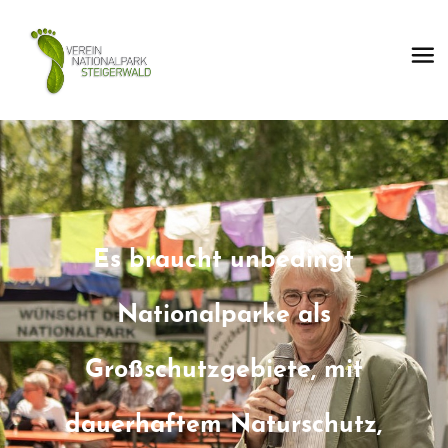
Es braucht unbedingt
Nationalparke als
Großschutzgebiete, mit
dauerhaftem Naturschutz,