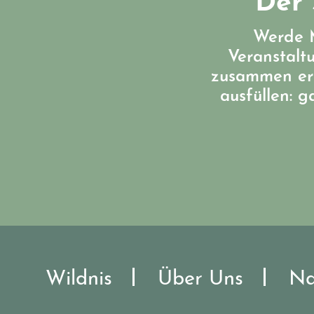
Der 
Werde M
Veranstalt
zusammen err
ausfüllen: 
Wildnis
Über Uns
Na