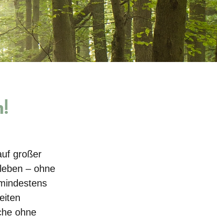
!
auf großer
rleben – ohne
 mindestens
eiten
äche ohne