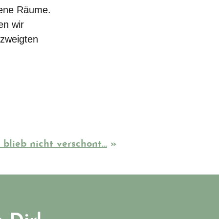
ttene Räume.
en wir
rzweigten
 blieb nicht verschont…
»