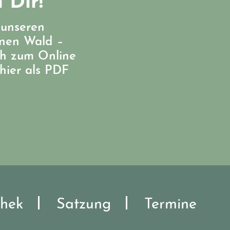
 Dir!
 unseren
enen Wald –
ch zum Online
hier als PDF
hek
Satzung
Termine