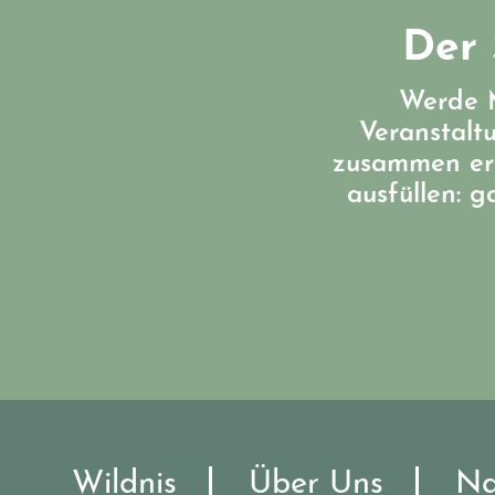
Der 
Werde M
Veranstalt
zusammen err
ausfüllen: 
Wildnis
Über Uns
Na