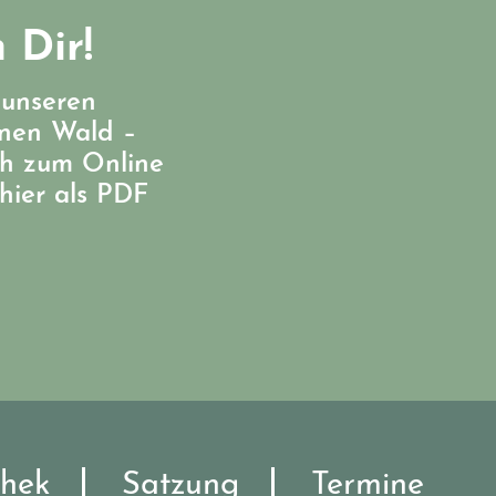
 Dir!
 unseren
enen Wald –
ch zum Online
hier als PDF
hek
Satzung
Termine