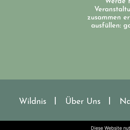
Werde M
Veranstalt
zusammen err
ausfüllen: 
Wildnis
Über Uns
Na
Diese Website nut