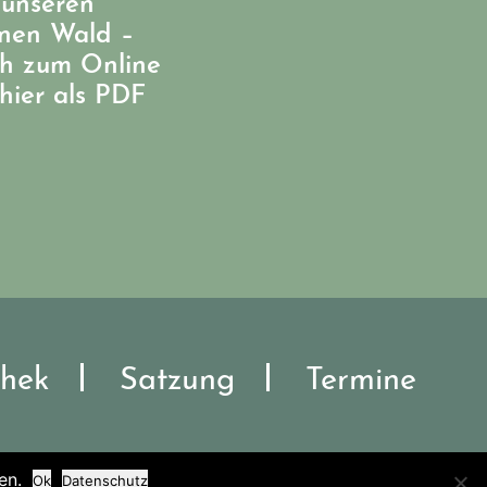
 unseren
enen Wald –
ch zum Online
hier als PDF
hek
Satzung
Termine
en.
Ok
Datenschutz