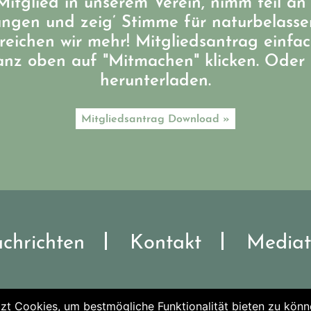
itglied in unserem Verein, nimm teil an
ungen und zeig’ Stimme für naturbelass
eichen wir mehr! Mitgliedsantrag einfa
ganz oben auf "Mitmachen" klicken. Oder 
herunterladen.
Mitgliedsantrag Download »
chrichten
Kontakt
Mediat
zt Cookies, um bestmögliche Funktionalität bieten zu könn