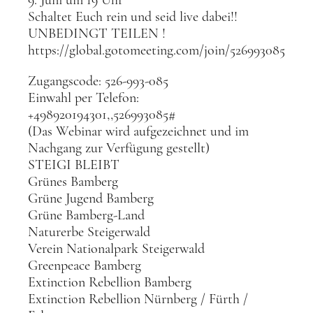
9. Juni um 19 Uhr
Schaltet Euch rein und seid live dabei!!
UNBEDINGT TEILEN !
https://global.gotomeeting.com/join/526993085
Zugangscode: 526-993-085
Einwahl per Telefon:
+498920194301,,526993085#
(Das Webinar wird aufgezeichnet und im
Nachgang zur Verfügung gestellt)
STEIGI BLEIBT
Grünes Bamberg
Grüne Jugend Bamberg
Grüne Bamberg-Land
Naturerbe Steigerwald
Verein Nationalpark Steigerwald
Greenpeace Bamberg
Extinction Rebellion Bamberg
Extinction Rebellion Nürnberg / Fürth /