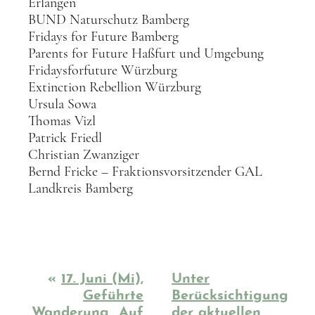
Erlangen
BUND Naturschutz Bamberg
Fridays for Future Bamberg
Parents for Future Haßfurt und Umgebung
Fridaysforfuture Würzburg
Extinction Rebellion Würzburg
Ursula Sowa
Thomas Vizl
Patrick Friedl
Christian Zwanziger
Bernd Fricke – Fraktionsvorsitzender GAL
Landkreis Bamberg
«
17. Juni (Mi),
Unter
Geführte
Berücksichtigung
Wanderung „Auf
der aktuellen