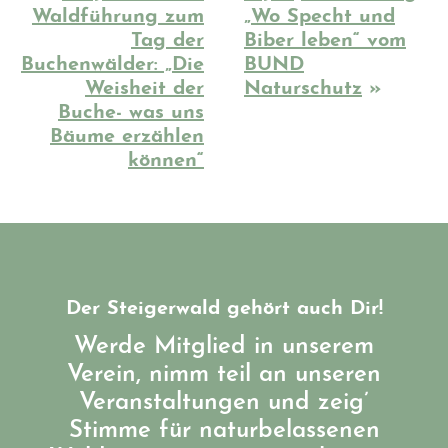
Waldführung zum
„Wo Specht und
Tag der
Biber leben“ vom
Buchenwälder: „Die
BUND
Weisheit der
Naturschutz
»
Buche- was uns
Bäume erzählen
können“
Der Steigerwald gehört auch Dir!
Werde Mitglied in unserem
Verein, nimm teil an unseren
Veranstaltungen und zeig’
Stimme für naturbelassenen