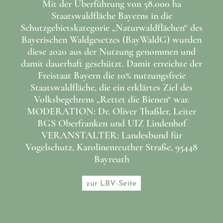
Mit der Überführung von 58.000 ha
Staatswaldfläche Bayerns in die
Schutzgebietskategorie „Naturwaldflächen“ des
Bayerischen Waldgesetzes (BayWaldG) wurden
diese 2020 aus der Nutzung genommen und
damit dauerhaft geschützt. Damit erreichte der
Freistaat Bayern die 10% nutzungsfreie
Staatswaldfläche, die ein erklärtes Ziel des
Volksbegehrens „Rettet die Bienen“ war.
MODERATION: Dr. Oliver Thaßler, Leiter
BGS Oberfranken und UIZ Lindenhof
VERANSTALTER: Landesbund für
Vogelschutz, Karolinenreuther Straße, 95448
Bayreuth
zur LBV-Seite