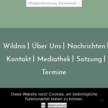
Mitgliedsantrag Download »
Wildnis
Über Uns
Nachrichten
Kontakt
Mediathek
Satzung
Termine
Diese Website nutzt Cookies, um bestmögliche
©2026 Verein Nationalpark Steigerwald
Funktionalität bieten zu können.
Ok
Datenschutz
Impressum
-
Datenschutz