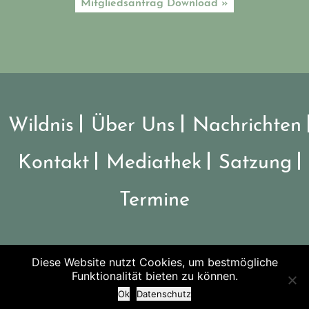
Mitgliedsantrag Download »
Wildnis
Über Uns
Nachrichten
Kontakt
Mediathek
Satzung
Termine
Diese Website nutzt Cookies, um bestmögliche
©2026 Verein Nationalpark Steigerwald
Funktionalität bieten zu können.
Ok
Datenschutz
Impressum
-
Datenschutz