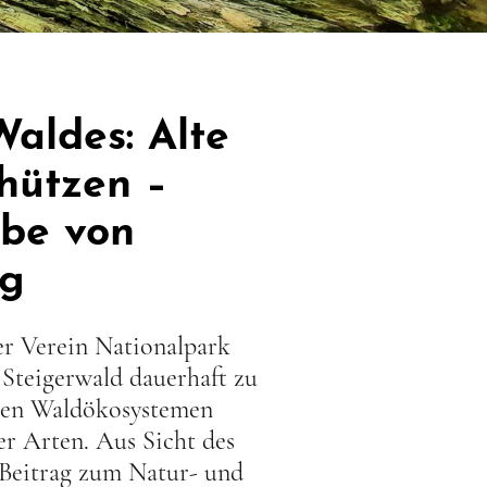
Waldes: Alte
hützen –
rbe von
ng
er Verein Nationalpark
 Steigerwald dauerhaft zu
sten Waldökosystemen
er Arten. Aus Sicht des
 Beitrag zum Natur- und