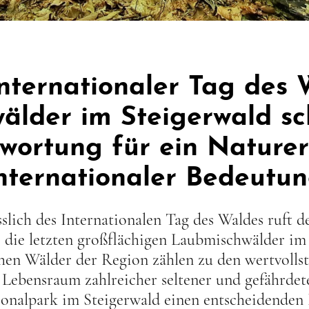
Internationaler Tag des 
älder im Steigerwald sc
wortung für ein Nature
nternationaler Bedeutu
slich des Internationalen Tag des Waldes ruft d
f, die letzten großflächigen Laubmischwälder im
ahen Wälder der Region zählen zu den wertvoll
Lebensraum zahlreicher seltener und gefährdet
ionalpark im Steigerwald einen entscheidenden