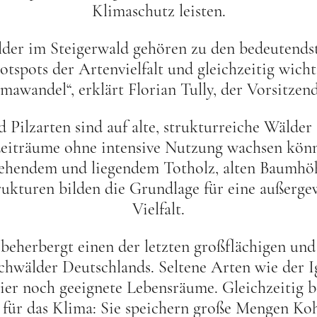
Klimaschutz leisten.
lder im Steigerwald gehören zu den bedeutends
Hotspots der Artenvielfalt und gleichzeitig wic
mawandel“, erklärt Florian Tully, der Vorsitzend
d Pilzarten sind auf alte, strukturreiche Wälde
eiträume ohne intensive Nutzung wachsen kön
ehendem und liegendem Totholz, alten Baumhöhl
rukturen bilden die Grundlage für eine außerge
Vielfalt.
beherbergt einen der letzten großflächigen und
hwälder Deutschlands. Seltene Arten wie der Ig
er noch geeignete Lebensräume. Gleichzeitig 
 für das Klima: Sie speichern große Mengen Kohl