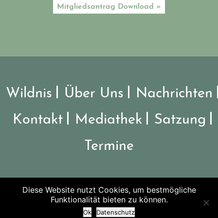
Mitgliedsantrag Download »
Wildnis
Über Uns
Nachrichten
Kontakt
Mediathek
Satzung
Termine
Diese Website nutzt Cookies, um bestmögliche
©2026 Verein Nationalpark Steigerwald
Funktionalität bieten zu können.
Ok
Datenschutz
Impressum
-
Datenschutz