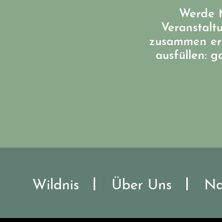
Werde M
Veranstalt
zusammen err
ausfüllen: 
Wildnis
Über Uns
Na