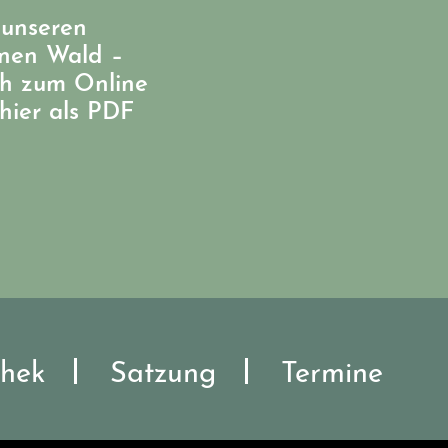
 unseren
enen Wald –
ch zum Online
hier als PDF
hek
Satzung
Termine