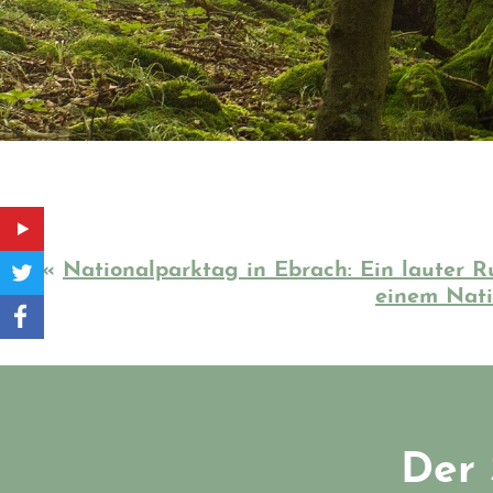
«
Nationalparktag in Ebrach: Ein lauter Ru
einem Nati
Der 