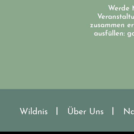
Werde M
Veranstalt
zusammen err
ausfüllen: 
Wildnis
Über Uns
Na