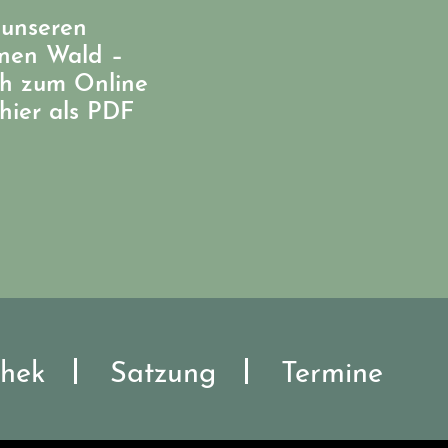
 unseren
enen Wald –
ch zum Online
hier als PDF
hek
Satzung
Termine